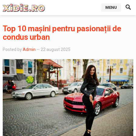
MENU
Top 10 mașini pentru pasionații de
condus urban
Posted by
Admin
— 22 august 2025
0
0