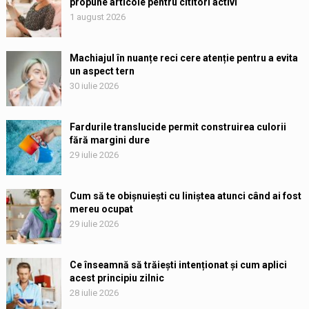
propune articole pentru cititori activi
1 august 2026
Machiajul în nuanțe reci cere atenție pentru a evita
un aspect tern
30 iulie 2026
Fardurile translucide permit construirea culorii
fără margini dure
29 iulie 2026
Cum să te obișnuiești cu liniștea atunci când ai fost
mereu ocupat
29 iulie 2026
Ce înseamnă să trăiești intenționat și cum aplici
acest principiu zilnic
28 iulie 2026