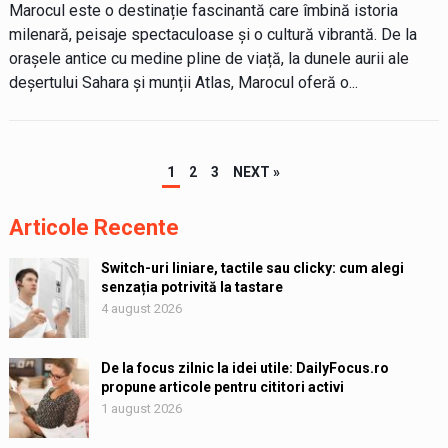
Marocul este o destinație fascinantă care îmbină istoria
milenară, peisaje spectaculoase și o cultură vibrantă. De la
orașele antice cu medine pline de viață, la dunele aurii ale
deșertului Sahara și munții Atlas, Marocul oferă o...
Paginație
1
2
3
NEXT »
articole
Articole Recente
Switch-uri liniare, tactile sau clicky: cum alegi
senzația potrivită la tastare
4 august 2026
De la focus zilnic la idei utile: DailyFocus.ro
propune articole pentru cititori activi
1 august 2026