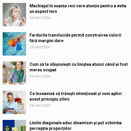
Machiajul în nuanțe reci cere atenție pentru a evita
un aspect tern
30 iulie 2026
Fardurile translucide permit construirea culorii
fără margini dure
29 iulie 2026
Cum să te obișnuiești cu liniștea atunci când ai fost
mereu ocupat
29 iulie 2026
Ce înseamnă să trăiești intenționat și cum aplici
acest principiu zilnic
28 iulie 2026
Liniile diagonale aduc dinamism și pot schimba
percepția proporțiilor