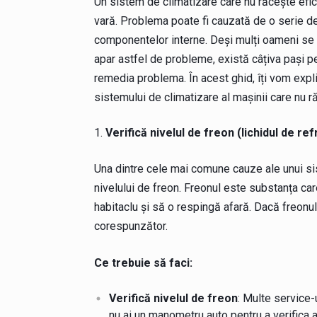
Un sistem de climatizare care nu răcește efici
vară. Problema poate fi cauzată de o serie de f
componentelor interne. Deși mulți oameni se 
apar astfel de probleme, există câțiva pași pe 
remedia problema. În acest ghid, îți vom expl
sistemului de climatizare al mașinii care nu ră
Verifică nivelul de freon (lichidul de re
Una dintre cele mai comune cauze ale unui si
nivelului de freon. Freonul este substanța ca
habitaclu și să o respingă afară. Dacă freonul
corespunzător.
Ce trebuie să faci:
Verifică nivelul de freon
: Multe service-u
nu ai un manometru auto pentru a verifica a