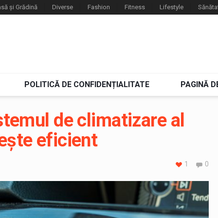
să și Grădină
Diverse
Fashion
Fitness
Lifestyle
Sănăta
POLITICĂ DE CONFIDENȚIALITATE
PAGINĂ D
istemul de climatizare al
ește eficient
1
0