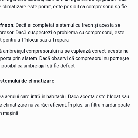
climatizare este pornit, este posibil ca compresorul să fie
 freon
: Dacă ai completat sistemul cu freon și acesta se
ompresor. Dacă suspectezi o problemă cu compresorul, este
pentru a-l înlocui sau a-l repara.
ă ambreiajul compresorului nu se cuplează corect, acesta nu
sporta prin sistem. Dacă observi că compresorul nu pornește
 posibil ca ambreiajul să fie defect.
sistemului de climatizare
ea aerului care intră în habitaclu. Dacă acesta este blocat sau
e climatizare nu va răci eficient. În plus, un filtru murdar poate
n mașină.