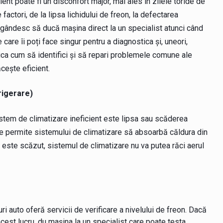
ent poate fi un disconfort major, mai ales în zilele toride de
actori, de la lipsa lichidului de freon, la defectarea
gândesc să ducă mașina direct la un specialist atunci când
care îi poți face singur pentru a diagnostica și, uneori,
ica cum să identifici și să repari problemele comune ale
cește eficient.
frigerare)
stem de climatizare ineficient este lipsa sau scăderea
re permite sistemului de climatizare să absoarbă căldura din
 este scăzut, sistemul de climatizare nu va putea răci aerul
ri auto oferă servicii de verificare a nivelului de freon. Dacă
cest lucru, du mașina la un specialist care poate testa