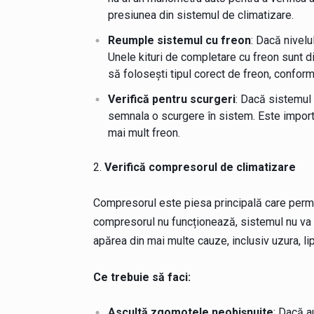
presiunea din sistemul de climatizare.
Reumple sistemul cu freon
: Dacă nivelu
Unele kituri de completare cu freon sunt dis
să folosești tipul corect de freon, conform
Verifică pentru scurgeri
: Dacă sistemul 
semnala o scurgere în sistem. Este importa
mai mult freon.
Verifică compresorul de climatizare
Compresorul este piesa principală care permi
compresorul nu funcționează, sistemul nu va p
apărea din mai multe cauze, inclusiv uzura, li
Ce trebuie să faci:
Ascultă zgomotele neobișnuite
: Dacă a