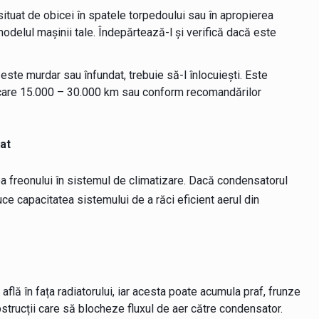
e situat de obicei în spatele torpedoului sau în apropierea
odelul mașinii tale. Îndepărtează-l și verifică dacă este
r este murdar sau înfundat, trebuie să-l înlocuiești. Este
iecare 15.000 – 30.000 km sau conform recomandărilor
at
a freonului în sistemul de climatizare. Dacă condensatorul
uce capacitatea sistemului de a răci eficient aerul din
află în fața radiatorului, iar acesta poate acumula praf, frunze
bstrucții care să blocheze fluxul de aer către condensator.