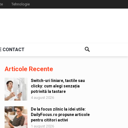
te
Tehnologie
E CONTACT
Articole Recente
Switch-uri liniare, tactile sau
clicky: cum alegi senzația
potrivită la tastare
4 august 2026
De la focus zilnic la idei utile:
DailyFocus.ro propune articole
pentru cititori activi
1 august 2026