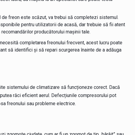
l de freon este scăzut, va trebui să completezi sistemul.
ponibile pentru utilizatorii de acasă, dar trebuie să fii atent
 recomandărilor producătorului mașinii tale.
necesită completarea freonului frecvent, acest lucru poate
nt să identifici și să repari scurgerea înainte de a adăuga
te sistemului de climatizare să funcționeze corect. Dacă
utea răci eficient aerul. Defecțiunile compresorului pot
psa freonului sau probleme electrice.
uzi zgomote ciudate, cum ar fi un zgomot de tip „bârâit” sau