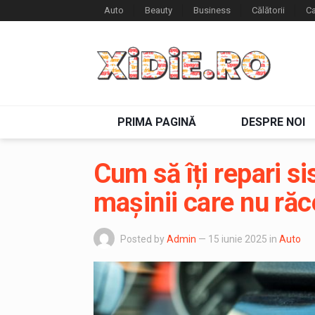
Auto
Beauty
Business
Călătorii
Ca
PRIMA PAGINĂ
DESPRE NOI
Cum să îți repari s
mașinii care nu răc
Posted by
Admin
— 15 iunie 2025
in
Auto