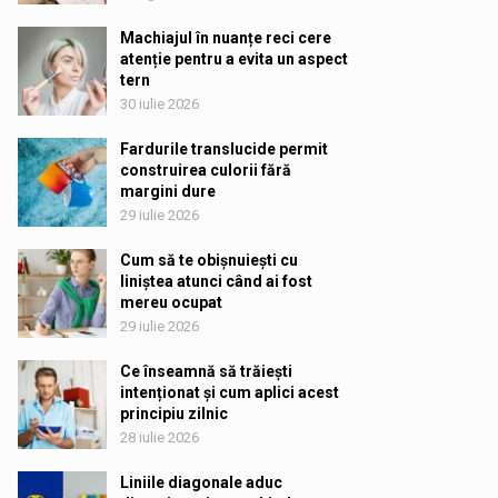
Machiajul în nuanțe reci cere
atenție pentru a evita un aspect
tern
30 iulie 2026
Fardurile translucide permit
construirea culorii fără
margini dure
29 iulie 2026
Cum să te obișnuiești cu
liniștea atunci când ai fost
mereu ocupat
29 iulie 2026
Ce înseamnă să trăiești
intenționat și cum aplici acest
principiu zilnic
28 iulie 2026
Liniile diagonale aduc