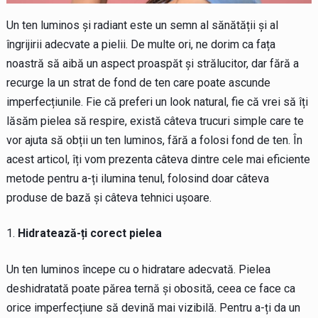
Un ten luminos și radiant este un semn al sănătății și al
îngrijirii adecvate a pielii. De multe ori, ne dorim ca fața
noastră să aibă un aspect proaspăt și strălucitor, dar fără a
recurge la un strat de fond de ten care poate ascunde
imperfecțiunile. Fie că preferi un look natural, fie că vrei să îți
lăsăm pielea să respire, există câteva trucuri simple care te
vor ajuta să obții un ten luminos, fără a folosi fond de ten. În
acest articol, îți vom prezenta câteva dintre cele mai eficiente
metode pentru a-ți ilumina tenul, folosind doar câteva
produse de bază și câteva tehnici ușoare.
Hidratează-ți corect pielea
Un ten luminos începe cu o hidratare adecvată. Pielea
deshidratată poate părea ternă și obosită, ceea ce face ca
orice imperfecțiune să devină mai vizibilă. Pentru a-ți da un