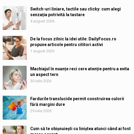
Switch-uri liniare, tactile sau clicky: cum alegi
senzația potrivită la tastare
4 august 2026
De la focus zilnic la idei utile: DailyFocus.ro
propune articole pentru cititori activi
1 august 2026
Machiajul în nuanțe reci cere atenție pentru a evita
un aspect tern
30 iulie 2026
Fardurile translucide permit construirea culorii
fără margini dure
29 iulie 2026
Cum să te obișnuiești cu liniștea atunci când ai fost