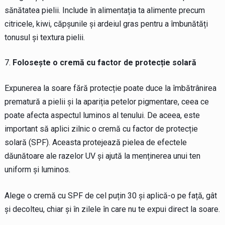
sănătatea pielii. Include în alimentația ta alimente precum
citricele, kiwi, căpșunile și ardeiul gras pentru a îmbunătăți
tonusul și textura pielii.
Folosește o cremă cu factor de protecție solară
Expunerea la soare fără protecție poate duce la îmbătrânirea
prematură a pielii și la apariția petelor pigmentare, ceea ce
poate afecta aspectul luminos al tenului. De aceea, este
important să aplici zilnic o cremă cu factor de protecție
solară (SPF). Aceasta protejează pielea de efectele
dăunătoare ale razelor UV și ajută la menținerea unui ten
uniform și luminos.
Alege o cremă cu SPF de cel puțin 30 și aplică-o pe față, gât
și decolteu, chiar și în zilele în care nu te expui direct la soare.