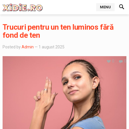
MENU
Trucuri pentru un ten luminos fără
fond de ten
Posted by
Admin
— 1 august 2025
0
0