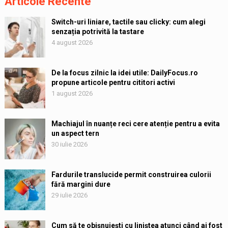
Articole Recente
Switch-uri liniare, tactile sau clicky: cum alegi
senzația potrivită la tastare
4 august 2026
De la focus zilnic la idei utile: DailyFocus.ro
propune articole pentru cititori activi
1 august 2026
Machiajul în nuanțe reci cere atenție pentru a evita
un aspect tern
30 iulie 2026
Fardurile translucide permit construirea culorii
fără margini dure
29 iulie 2026
Cum să te obișnuiești cu liniștea atunci când ai fost