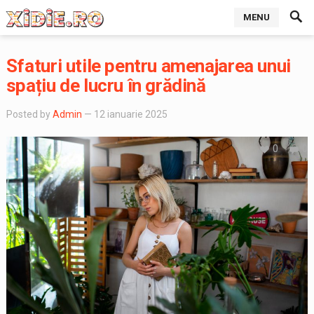
MENU
Sfaturi utile pentru amenajarea unui
spațiu de lucru în grădină
Posted by
Admin
— 12 ianuarie 2025
0
0