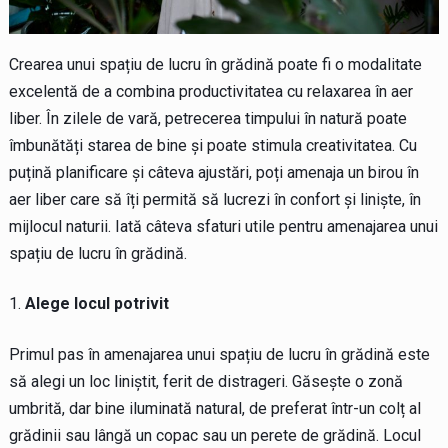
Crearea unui spațiu de lucru în grădină poate fi o modalitate
excelentă de a combina productivitatea cu relaxarea în aer
liber. În zilele de vară, petrecerea timpului în natură poate
îmbunătăți starea de bine și poate stimula creativitatea. Cu
puțină planificare și câteva ajustări, poți amenaja un birou în
aer liber care să îți permită să lucrezi în confort și liniște, în
mijlocul naturii. Iată câteva sfaturi utile pentru amenajarea unui
spațiu de lucru în grădină.
Alege locul potrivit
Primul pas în amenajarea unui spațiu de lucru în grădină este
să alegi un loc liniștit, ferit de distrageri. Găsește o zonă
umbrită, dar bine iluminată natural, de preferat într-un colț al
grădinii sau lângă un copac sau un perete de grădină. Locul