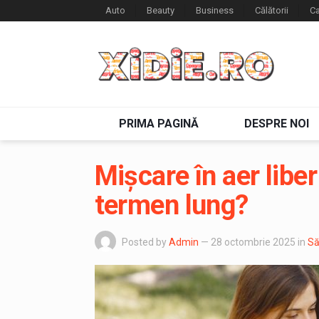
Auto
Beauty
Business
Călătorii
Ca
PRIMA PAGINĂ
DESPRE NOI
Mișcare în aer liber
termen lung?
Posted by
Admin
— 28 octombrie 2025
in
Să