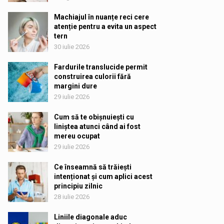
Machiajul în nuanțe reci cere
atenție pentru a evita un aspect
tern
30 iulie 2026
Fardurile translucide permit
construirea culorii fără
margini dure
29 iulie 2026
Cum să te obișnuiești cu
liniștea atunci când ai fost
mereu ocupat
29 iulie 2026
Ce înseamnă să trăiești
intenționat și cum aplici acest
principiu zilnic
28 iulie 2026
Liniile diagonale aduc