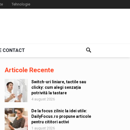
te
Tehnologie
E CONTACT
Articole Recente
Switch-uri liniare, tactile sau
clicky: cum alegi senzația
potrivită la tastare
4 august 2026
De la focus zilnic la idei utile:
DailyFocus.ro propune articole
pentru cititori activi
1 august 2026