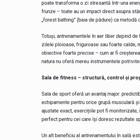
poate transforma o zi stresantă într-una ener
frunze – toate au un impact direct asupra stăr
„forest bathing” (baia de pădure) ca metodă 
Totuși, antrenamentele în aer liber depind de f
zilele ploioase, friguroase sau foarte calde, m
obiective foarte precise – cum ar fi creștere
natura nu oferă mereu instrumentele potrivite
Sala de fitness – structură, control și pr
Sala de sport oferă un avantaj major: predictib
echipamente pentru orice grupă musculară și p
ajustate exact, exercițiile pot fi monitorizate
perfect pentru cei care își doresc rezultate sp
Un alt beneficiu al antrenamentului în sală est