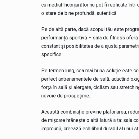
cu mediul înconjurător nu pot fi replicate într
o stare de bine profundă, autentică.
Pe de altă parte, dacă scopul tău este progres
performanță sportivă – sala de fitness oferă i
constant și posibilitatea de a ajusta parametr
specifice.
Pe termen lung, cea mai bună soluție este co
perfect antrenamentele de sală, aducând oxige
forță în sală și alergare, ciclism sau stretchin
nevoie de prospețime.
Această combinație previne plafonarea, reduce
de mișcare hrănește o altă latură a ta: sala co
împreună, creează echilibrul durabil al unui sti