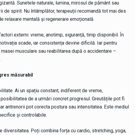
gizantă. Sunetele naturale, lumina, mirosul de pământ sau
ii de spirit. Nu întâmplător, terapeuții recomandă tot mai des
de relaxare mentală și regenerare emoțională.
actori externi: vreme, anotimp, siguranță, timp disponibil. În
otivația scade, iar consistența devine dificilă. Iar pentru
a masei musculare sau reabilitarea după o accidentare –
.
ogres măsurabil
ilitate. Ai un spațiu constant, indiferent de vreme,
osibilitatea de a urmări concret progresul. Greutățile pot fi
, iar antrenorii pot corecta postura sau intensitatea. Este mediul
ecifice și controlabile.
e diversitatea. Poți combina forța cu cardio, stretching, yoga,