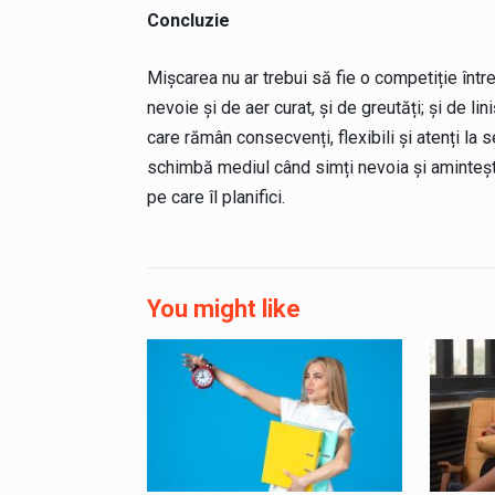
Concluzie
Mișcarea nu ar trebui să fie o competiție între
nevoie și de aer curat, și de greutăți; și de lin
care rămân consecvenți, flexibili și atenți la s
schimbă mediul când simți nevoia și amintește-
pe care îl planifici.
You might like