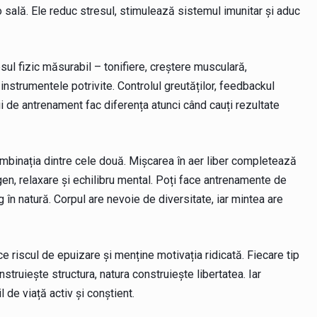
-o sală. Ele reduc stresul, stimulează sistemul imunitar și aduc
ul fizic măsurabil – tonifiere, creștere musculară,
nstrumentele potrivite. Controlul greutăților, feedbackul
ii de antrenament fac diferența atunci când cauți rezultate
mbinația dintre cele două. Mișcarea în aer liber completează
n, relaxare și echilibru mental. Poți face antrenamente de
g în natură. Corpul are nevoie de diversitate, iar mintea are
 riscul de epuizare și menține motivația ridicată. Fiecare tip
nstruiește structura, natura construiește libertatea. Iar
l de viață activ și conștient.