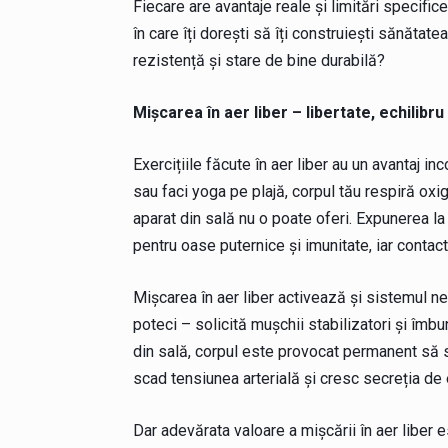
Fiecare are avantaje reale și limitări specifice
în care îți dorești să îți construiești sănătate
rezistență și stare de bine durabilă?
Mișcarea în aer liber – libertate, echilibru
Exercițiile făcute în aer liber au un avantaj in
sau faci yoga pe plajă, corpul tău respiră oxi
aparat din sală nu o poate oferi. Expunerea l
pentru oase puternice și imunitate, iar contact
Mișcarea în aer liber activează și sistemul ner
poteci – solicită mușchii stabilizatori și îm
din sală, corpul este provocat permanent să se
scad tensiunea arterială și cresc secreția de e
Dar adevărata valoare a mișcării în aer liber 