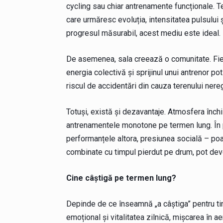
cycling sau chiar antrenamente funcționale. Te
care urmăresc evoluția, intensitatea pulsului ș
progresul măsurabil, acest mediu este ideal.
De asemenea, sala creează o comunitate. Fie 
energia colectivă și sprijinul unui antrenor pot
riscul de accidentări din cauza terenului nere
Totuși, există și dezavantaje. Atmosfera închis
antrenamentele monotone pe termen lung. În plu
performanțele altora, presiunea socială – poa
combinate cu timpul pierdut pe drum, pot dev
Cine câștigă pe termen lung?
Depinde de ce înseamnă „a câștiga” pentru tin
emoțional și vitalitatea zilnică, mișcarea în ae