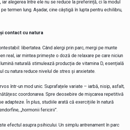
, iar alegerea între ele nu se reduce la preferință, ci la modul
a pe termen lung. Așadar, cine câștigă în lupta pentru echilibru,
 și contact cu natura
contestabil: libertatea. Când alergi prin parc, mergi pe munte
gen real, iar mintea primește o doză de relaxare pe care niciun
a lumină naturală stimulează producția de vitamina D, esențială
ul cu natura reduce nivelul de stres și anxietate.
vos într-un mod unic. Suprafațele variate – iarbă, nisip, asfalt,
bunătățesc coordonarea. Spre deosebire de mișcarea repetitivă
 adapteze. În plus, studiile arată că exercițiile în natură
ndorfine, „hormonii fericirii”.
este efectul asupra psihicului. Un simplu antrenament în parc