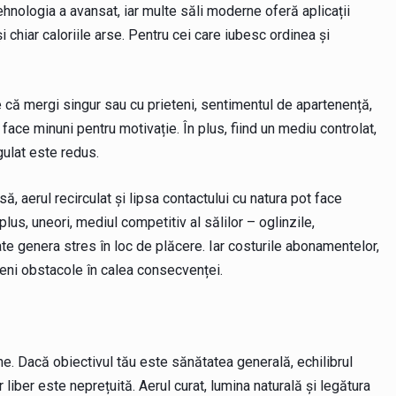
hnologia a avansat, iar multe săli moderne oferă aplicații
i chiar caloriile arse. Pentru cei care iubesc ordinea și
că mergi singur sau cu prieteni, sentimentul de apartenență,
 face minuni pentru motivație. În plus, fiind un mediu controlat,
gulat este redus.
ă, aerul recirculat și lipsa contactului cu natura pot face
s, uneori, mediul competitiv al sălilor – oglinzile,
te genera stres în loc de plăcere. Iar costurile abonamentelor,
eni obstacole în calea consecvenței.
e. Dacă obiectivul tău este sănătatea generală, echilibrul
r liber este neprețuită. Aerul curat, lumina naturală și legătura