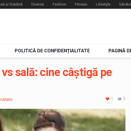
să și Grădină
Diverse
Fashion
Fitness
Lifestyle
Sănăta
POLITICĂ DE CONFIDENȚIALITATE
PAGINĂ D
 vs sală: cine câștigă pe
1
0
nătate