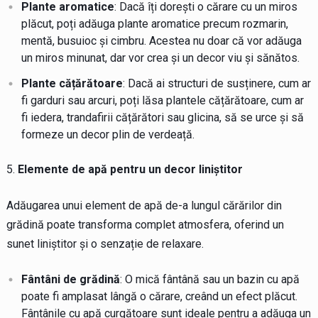
Plante aromatice
: Dacă îți dorești o cărare cu un miros
plăcut, poți adăuga plante aromatice precum rozmarin,
mentă, busuioc și cimbru. Acestea nu doar că vor adăuga
un miros minunat, dar vor crea și un decor viu și sănătos.
Plante cățărătoare
: Dacă ai structuri de susținere, cum ar
fi garduri sau arcuri, poți lăsa plantele cățărătoare, cum ar
fi iedera, trandafirii cățărători sau glicina, să se urce și să
formeze un decor plin de verdeață.
Elemente de apă pentru un decor liniștitor
Adăugarea unui element de apă de-a lungul cărărilor din
grădină poate transforma complet atmosfera, oferind un
sunet liniștitor și o senzație de relaxare.
Fântâni de grădină
: O mică fântână sau un bazin cu apă
poate fi amplasat lângă o cărare, creând un efect plăcut.
Fântânile cu apă curgătoare sunt ideale pentru a adăuga un