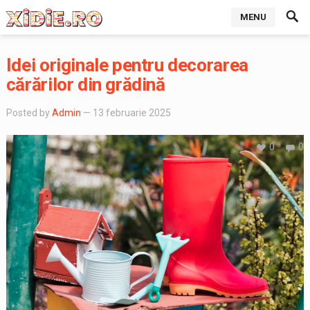
MENU
Idei originale pentru decorarea
cărărilor din grădină
Posted by
Admin
— 13 februarie 2025
0
0