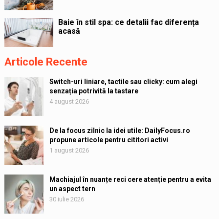
Baie în stil spa: ce detalii fac diferența
acasă
Articole Recente
Switch-uri liniare, tactile sau clicky: cum alegi
senzația potrivită la tastare
4 august 2026
De la focus zilnic la idei utile: DailyFocus.ro
propune articole pentru cititori activi
1 august 2026
Machiajul în nuanțe reci cere atenție pentru a evita
un aspect tern
30 iulie 2026