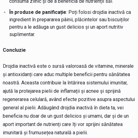
consuma zilnic și de a beneficia de nutrienții săi.
În produse de panificație
: Poți folosi drojdia inactivă ca
ingredient în prepararea pâinii, plăcintelor sau biscuiților
pentru a le adăuga un gust delicios și un aport nutritiv
suplimentar.
Concluzie
Drojdia inactivă este o sursă valoroasă de vitamine, minerale
și antioxidanți care aduc multiple beneficii pentru sănătatea
noastră. Aceasta contribuie la întărirea sistemului imunitar,
ajută la protejarea pielii de inflamații și acnee și sprijină
regenerarea celulară, având efecte pozitive asupra aspectului
general al pielii. Adăugând drojdia inactivă în dieta ta, vei
beneficia nu doar de un gust delicios și umami, dar și de un
aport important de nutrienți care îți vor sprijini sănătatea
imunitară și frumusețea naturală a pielii.