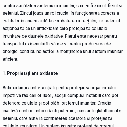
pentru sănătatea sistemului imunitar, cum ar fi zincul, fierul și
seleniul. Zincul joacă un rol crucial în funcționarea corectă a
celulelor imune și ajută la combaterea infecțiilor, iar seleniul
acționează ca un antioxidant care protejează celulele
imunitare de daunele oxidative. Fierul este necesar pentru
transportul oxigenului în sânge și pentru producerea de
energie, contribuind astfel la menținerea unui sistem imunitar
eficient.
Proprietăți antioxidante
Antioxidanții sunt esențiali pentru protejarea organismului
împotriva radicalilor liberi, acești compuși instabili care pot
deteriora celulele și pot slăbi sistemul imunitar. Drojdia
inactivă conține antioxidanți puternici, cum ar fi glutathionul și
seleniu, care ajută la combaterea acestora și protejează
celulele imunitare. Un sistem imunitar protejat de stresul