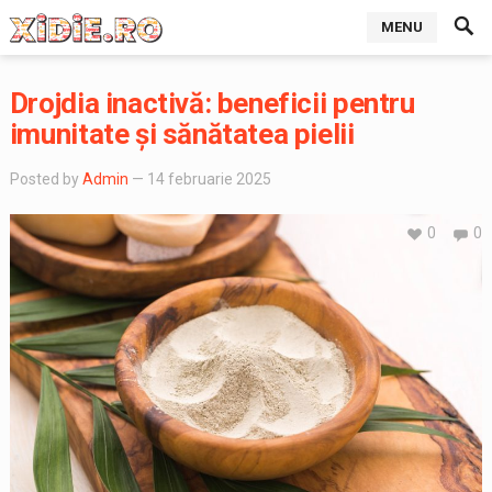
MENU
Drojdia inactivă: beneficii pentru
imunitate și sănătatea pielii
Posted by
Admin
— 14 februarie 2025
0
0