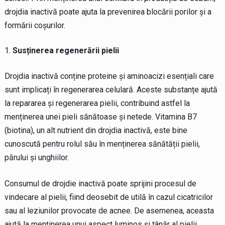
drojdia inactivă poate ajuta la prevenirea blocării porilor și a
formării coșurilor.
Susținerea regenerării pielii
Drojdia inactivă conține proteine și aminoacizi esențiali care
sunt implicați în regenerarea celulară. Aceste substanțe ajută
la repararea și regenerarea pielii, contribuind astfel la
menținerea unei pieli sănătoase și netede. Vitamina B7
(biotina), un alt nutrient din drojdia inactivă, este bine
cunoscută pentru rolul său în menținerea sănătății pielii,
părului și unghiilor.
Consumul de drojdie inactivă poate sprijini procesul de
vindecare al pielii, fiind deosebit de utilă în cazul cicatricilor
sau al leziunilor provocate de acnee. De asemenea, aceasta
ajută la menținerea unui aspect luminos și tânăr al pielii,