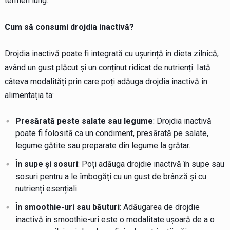
termen lung.
Cum să consumi drojdia inactivă?
Drojdia inactivă poate fi integrată cu ușurință în dieta zilnică,
având un gust plăcut și un conținut ridicat de nutrienți. Iată
câteva modalități prin care poți adăuga drojdia inactivă în
alimentația ta:
Presărată peste salate sau legume
: Drojdia inactivă
poate fi folosită ca un condiment, presărată pe salate,
legume gătite sau preparate din legume la grătar.
În supe și sosuri
: Poți adăuga drojdie inactivă în supe sau
sosuri pentru a le îmbogăți cu un gust de brânză și cu
nutrienți esențiali.
În smoothie-uri sau băuturi
: Adăugarea de drojdie
inactivă în smoothie-uri este o modalitate ușoară de a o