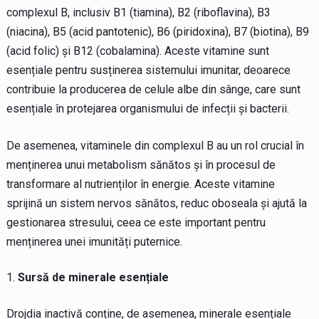
complexul B, inclusiv B1 (tiamina), B2 (riboflavina), B3
(niacina), B5 (acid pantotenic), B6 (piridoxina), B7 (biotina), B9
(acid folic) și B12 (cobalamina). Aceste vitamine sunt
esențiale pentru susținerea sistemului imunitar, deoarece
contribuie la producerea de celule albe din sânge, care sunt
esențiale în protejarea organismului de infecții și bacterii.
De asemenea, vitaminele din complexul B au un rol crucial în
menținerea unui metabolism sănătos și în procesul de
transformare al nutrienților în energie. Aceste vitamine
sprijină un sistem nervos sănătos, reduc oboseala și ajută la
gestionarea stresului, ceea ce este important pentru
menținerea unei imunități puternice.
Sursă de minerale esențiale
Drojdia inactivă conține, de asemenea, minerale esențiale