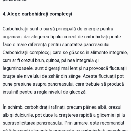
Alege carbohidrați complecși
Carbohidrații sunt o sursă principală de energie pentru
organism, dar alegerea tipului corect de carbohidrați poate
face o mare diferență pentru sănătatea pancreasului.
Carbohidrații complecși, care se găsesc în alimente integrale,
cum ar fi orezul brun, quinoa, pâinea integrală și
leguminoasele, sunt digerați mai lent și nu provoacă fluctuații
bruște ale nivelului de zahăr din sânge. Aceste fluctuații pot
pune presiune asupra pancreasului, care trebuie să producă
insulină pentru a regla nivelul de glucoză.
În schimb, carbohidrații rafinați, precum pâinea albă, orezul
alb și dulciurile, pot duce la creșterea rapidă a glicemiei și la
suprasolicitarea pancreasului. Prin urmare, este recomandat
să înlocuiești alimentele procesate cu carbohidrați complecși,