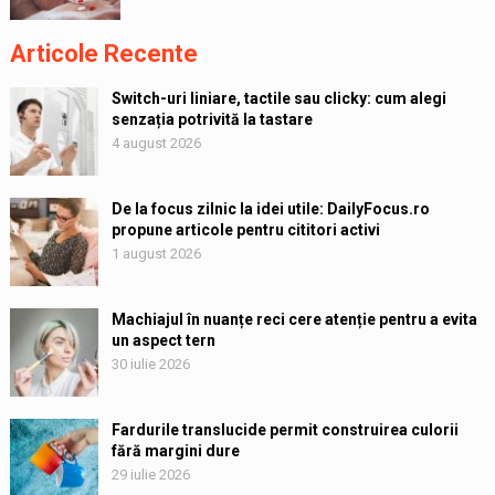
Articole Recente
Switch-uri liniare, tactile sau clicky: cum alegi
senzația potrivită la tastare
4 august 2026
De la focus zilnic la idei utile: DailyFocus.ro
propune articole pentru cititori activi
1 august 2026
Machiajul în nuanțe reci cere atenție pentru a evita
un aspect tern
30 iulie 2026
Fardurile translucide permit construirea culorii
fără margini dure
29 iulie 2026