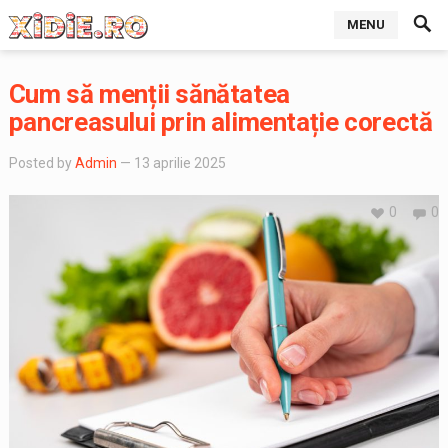
MENU
Cum să menții sănătatea
pancreasului prin alimentație corectă
Posted by
Admin
— 13 aprilie 2025
0
0