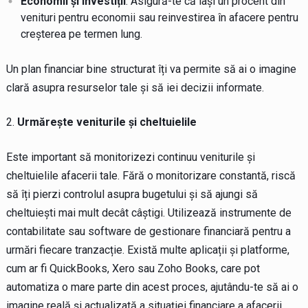
Economii și investiții
: Asigură-te că lași un procent din
venituri pentru economii sau reinvestirea în afacere pentru
creșterea pe termen lung.
Un plan financiar bine structurat îți va permite să ai o imagine
clară asupra resurselor tale și să iei decizii informate.
Urmărește veniturile și cheltuielile
Este important să monitorizezi continuu veniturile și
cheltuielile afacerii tale. Fără o monitorizare constantă, riscă
să îți pierzi controlul asupra bugetului și să ajungi să
cheltuiești mai mult decât câștigi. Utilizează instrumente de
contabilitate sau software de gestionare financiară pentru a
urmări fiecare tranzacție. Există multe aplicații și platforme,
cum ar fi QuickBooks, Xero sau Zoho Books, care pot
automatiza o mare parte din acest proces, ajutându-te să ai o
imagine reală și actualizată a situației financiare a afacerii