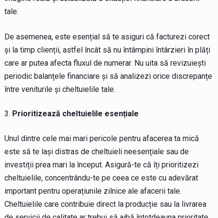
tale.
De asemenea, este esențial să te asiguri că facturezi corect
și la timp clienții, astfel încât să nu întâmpini întârzieri în plăți
care ar putea afecta fluxul de numerar. Nu uita să revizuiești
periodic balanțele financiare și să analizezi orice discrepanțe
între veniturile și cheltuielile tale.
Prioritizează cheltuielile esențiale
Unul dintre cele mai mari pericole pentru afacerea ta mică
este să te lași distras de cheltuieli neesențiale sau de
investiții prea mari la început. Asigură-te că îți prioritizezi
cheltuielile, concentrându-te pe ceea ce este cu adevărat
important pentru operațiunile zilnice ale afacerii tale.
Cheltuielile care contribuie direct la producție sau la livrarea
de servicii de calitate ar trebui să aibă întotdeauna prioritate.