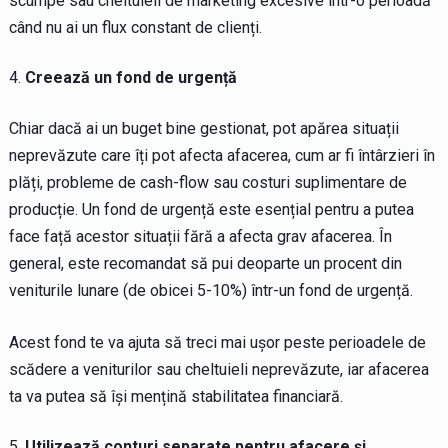
scumpe sau cheltuieli de marketing excesive într-o perioadă
când nu ai un flux constant de clienți.
Creează un fond de urgență
Chiar dacă ai un buget bine gestionat, pot apărea situații
neprevăzute care îți pot afecta afacerea, cum ar fi întârzieri în
plăți, probleme de cash-flow sau costuri suplimentare de
producție. Un fond de urgență este esențial pentru a putea
face față acestor situații fără a afecta grav afacerea. În
general, este recomandat să pui deoparte un procent din
veniturile lunare (de obicei 5-10%) într-un fond de urgență.
Acest fond te va ajuta să treci mai ușor peste perioadele de
scădere a veniturilor sau cheltuieli neprevăzute, iar afacerea
ta va putea să își mențină stabilitatea financiară.
Utilizează conturi separate pentru afacere și