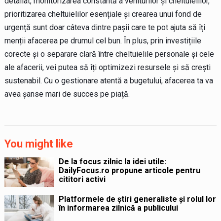
detaliat, monitorizarea constantă a veniturilor și cheltuielilor,
prioritizarea cheltuielilor esențiale și crearea unui fond de
urgență sunt doar câteva dintre pașii care te pot ajuta să îți
menții afacerea pe drumul cel bun. În plus, prin investițiile
corecte și o separare clară între cheltuielile personale și cele
ale afacerii, vei putea să îți optimizezi resursele și să crești
sustenabil. Cu o gestionare atentă a bugetului, afacerea ta va
avea șanse mari de succes pe piață.
You might like
De la focus zilnic la idei utile:
DailyFocus.ro propune articole pentru
cititori activi
Platformele de știri generaliste și rolul lor
în informarea zilnică a publicului