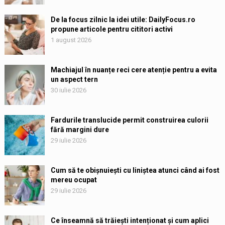
De la focus zilnic la idei utile: DailyFocus.ro
propune articole pentru cititori activi
1 august 2026
Machiajul în nuanțe reci cere atenție pentru a evita
un aspect tern
30 iulie 2026
Fardurile translucide permit construirea culorii
fără margini dure
29 iulie 2026
Cum să te obișnuiești cu liniștea atunci când ai fost
mereu ocupat
29 iulie 2026
Ce înseamnă să trăiești intenționat și cum aplici