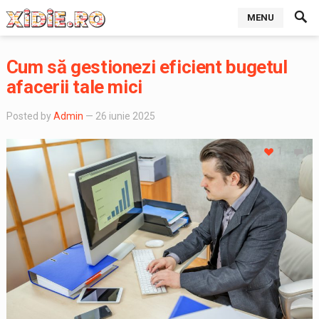
MENU
Cum să gestionezi eficient bugetul
afacerii tale mici
Posted by
Admin
— 26 iunie 2025
1
0