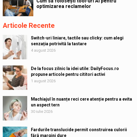
Cum să folosești tool-uri AI pentru
optimizarea reclamelor
Articole Recente
Switch-uri liniare, tactile sau clicky: cum alegi
senzația potrivită la tastare
4 august 2026
De la focus zilnic la idei utile: DailyFocus.ro
propune articole pentru cititori activi
1 august 2026
Machiajul în nuanțe reci cere atenție pentru a evita
un aspect tern
30 iulie 2026
Fardurile translucide permit construirea culorii
fără margini dure