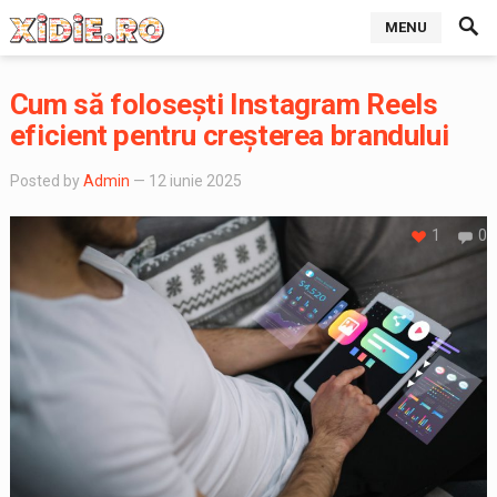
MENU
Cum să folosești Instagram Reels
eficient pentru creșterea brandului
Posted by
Admin
— 12 iunie 2025
1
0