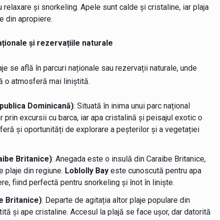
u relaxare și snorkeling. Apele sunt calde și cristaline, iar plaja
e din apropiere.
ționale și rezervațiile naturale
e se află în parcuri naționale sau rezervații naturale, unde
 o atmosferă mai liniștită.
epublica Dominicană)
: Situată în inima unui parc național
prin excursii cu barca, iar apa cristalină și peisajul exotic o
feră și oportunități de explorare a peșterilor și a vegetației
aibe Britanice)
: Anegada este o insulă din Caraibe Britanice,
e plaje din regiune.
Loblolly Bay
este cunoscută pentru apa
e, fiind perfectă pentru snorkeling și înot în liniște.
e Britanice)
: Departe de agitația altor plaje populare din
tă și ape cristaline. Accesul la plajă se face ușor, dar datorită