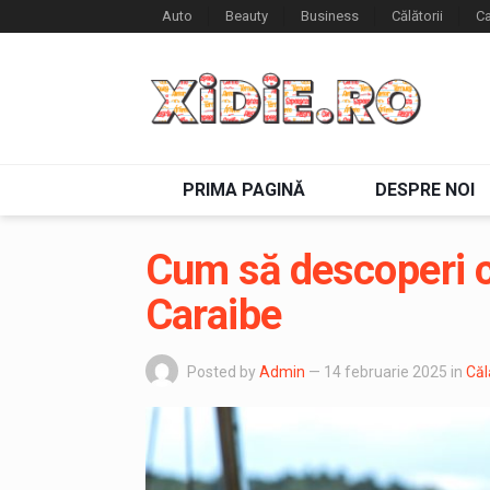
Auto
Beauty
Business
Călătorii
Ca
PRIMA PAGINĂ
DESPRE NOI
Cum să descoperi c
Caraibe
Posted by
Admin
— 14 februarie 2025
in
Căl