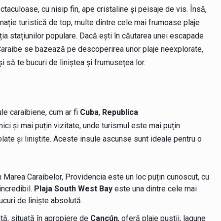
taculoase, cu nisip fin, ape cristaline și peisaje de vis. Însă,
inație turistică de top, multe dintre cele mai frumoase plaje
 stațiunilor populare. Dacă ești în căutarea unei escapade
în Caraibe se bazează pe descoperirea unor plaje neexplorate,
 să te bucuri de liniștea și frumusețea lor.
le caraibiene, cum ar fi
Cuba
,
Republica
mici și mai puțin vizitate, unde turismul este mai puțin
late și liniștite. Aceste insule ascunse sunt ideale pentru o
în Marea Caraibelor, Providencia este un loc puțin cunoscut, cu
incredibil.
Plaja South West Bay
este una dintre cele mai
ucuri de liniște absolută.
ită, situată în apropiere de
Cancún
, oferă plaje pustii, lagune