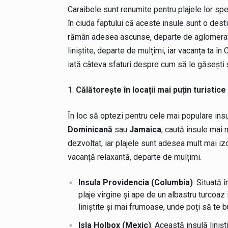
Caraibele sunt renumite pentru plajele lor spec
în ciuda faptului că aceste insule sunt o dest
rămân adesea ascunse, departe de aglomerația
liniștite, departe de mulțimi, iar vacanța ta 
iată câteva sfaturi despre cum să le găsești și
Călătorește în locații mai puțin turistice
În loc să optezi pentru cele mai populare insu
Dominicană
sau
Jamaica
, caută insule mai 
dezvoltat, iar plajele sunt adesea mult mai izo
vacanță relaxantă, departe de mulțimi.
Insula Providencia (Columbia)
: Situată 
plaje virgine și ape de un albastru turcoaz 
liniștite și mai frumoase, unde poți să te b
Isla Holbox (Mexic)
: Această insulă linișt