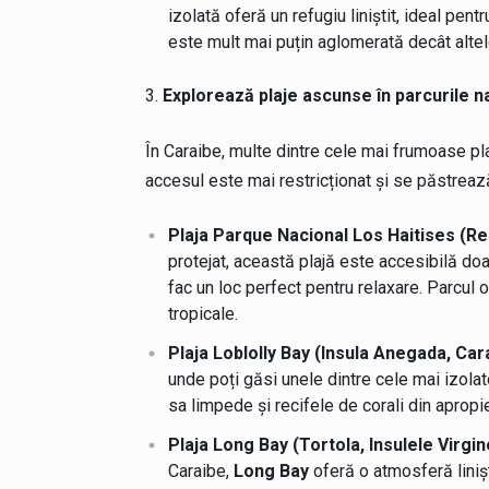
izolată oferă un refugiu liniștit, ideal pentr
este mult mai puțin aglomerată decât altel
Explorează plaje ascunse în parcurile na
În Caraibe, multe dintre cele mai frumoase plaj
accesul este mai restricționat și se păstrează
Plaja Parque Nacional Los Haitises (R
protejat, această plajă este accesibilă doar 
fac un loc perfect pentru relaxare. Parcul o
tropicale.
Plaja Loblolly Bay (Insula Anegada, Car
unde poți găsi unele dintre cele mai izolat
sa limpede și recifele de corali din apropier
Plaja Long Bay (Tortola, Insulele Virgin
Caraibe,
Long Bay
oferă o atmosferă liniști