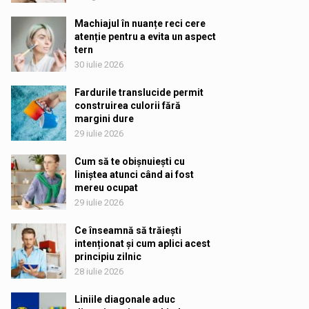
Machiajul în nuanțe reci cere
atenție pentru a evita un aspect
tern
30 iulie 2026
Fardurile translucide permit
construirea culorii fără
margini dure
29 iulie 2026
Cum să te obișnuiești cu
liniștea atunci când ai fost
mereu ocupat
29 iulie 2026
Ce înseamnă să trăiești
intenționat și cum aplici acest
principiu zilnic
28 iulie 2026
Liniile diagonale aduc