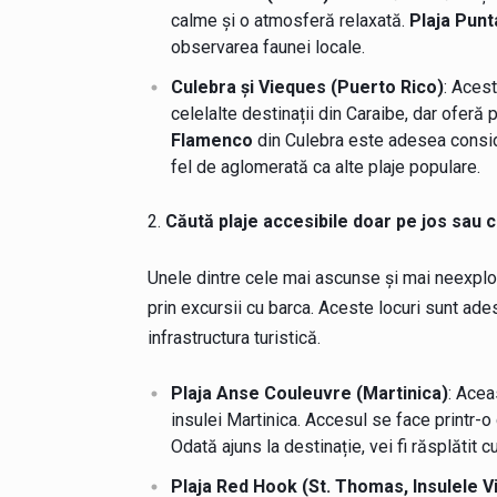
calme și o atmosferă relaxată.
Plaja Pun
observarea faunei locale.
Culebra și Vieques (Puerto Rico)
: Acest
celelalte destinații din Caraibe, dar oferă
Flamenco
din Culebra este adesea conside
fel de aglomerată ca alte plaje populare.
Căută plaje accesibile doar pe jos sau 
Unele dintre cele mai ascunse și mai neexplor
prin excursii cu barca. Aceste locuri sunt ad
infrastructura turistică.
Plaja Anse Couleuvre (Martinica)
: Acea
insulei Martinica. Accesul se face printr-
Odată ajuns la destinație, vei fi răsplătit c
Plaja Red Hook (St. Thomas, Insulele 