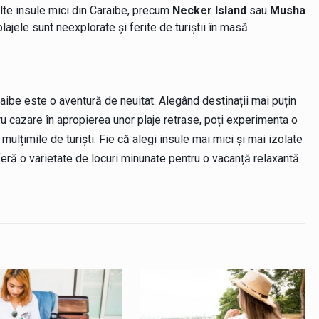
lte insule mici din Caraibe, precum
Necker Island
sau
Musha
lajele sunt neexplorate și ferite de turiștii în masă.
ibe este o aventură de neuitat. Alegând destinații mai puțin
tru cazare în apropierea unor plaje retrase, poți experimenta o
e mulțimile de turiști. Fie că alegi insule mai mici și mai izolate
feră o varietate de locuri minunate pentru o vacanță relaxantă