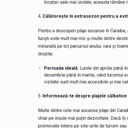
locației sale mai izolate, aceasta rămâne mu
Călătorește în extrasezon pentru a evi
Pentru a descoperi plaje ascunse în Caraibe, 
turiști este mult mai mic și multe dintre dest
minunată pe tot parcursul anului, vara și toa
liniștite.
Perioada ideală
: Lunile din aprilie până 
decembrie până în martie, când turismul est
vizitate sunt mult mai accesibile și mai ca
Informează-te despre plajele sălbatice 
Multe dintre cele mai ascunse plaje din Caraib
chiar pe insule mai puțin dezvoltate. Dacă îți 
promovate intens pe site-urile de turism sau 