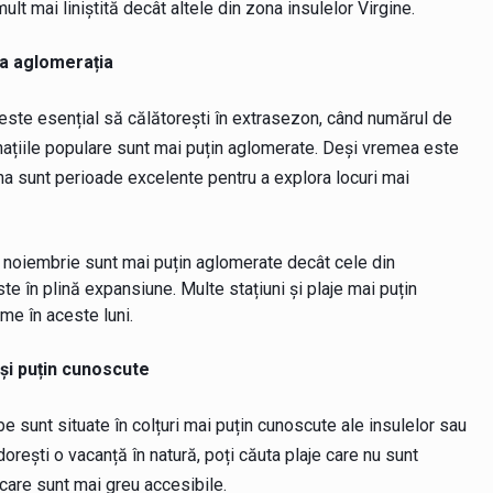
lt mai liniștită decât altele din zona insulelor Virgine.
ta aglomerația
este esențial să călătorești în extrasezon, când numărul de
inațiile populare sunt mai puțin aglomerate. Deși vremea este
mna sunt perioade excelente pentru a explora locuri mai
în noiembrie sunt mai puțin aglomerate decât cele din
e în plină expansiune. Multe stațiuni și plaje mai puțin
lme în aceste luni.
și puțin cunoscute
e sunt situate în colțuri mai puțin cunoscute ale insulelor sau
dorești o vacanță în natură, poți căuta plaje care nu sunt
care sunt mai greu accesibile.