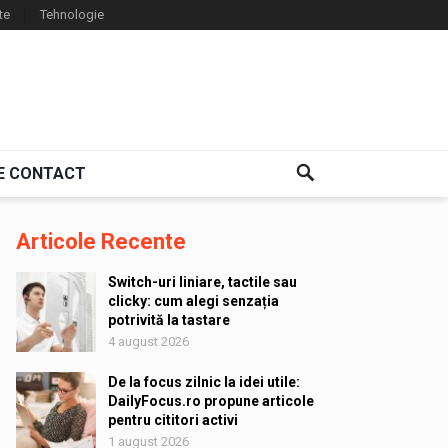
te
Tehnologie
E CONTACT
Articole Recente
Switch-uri liniare, tactile sau
clicky: cum alegi senzația
potrivită la tastare
4 august 2026
De la focus zilnic la idei utile:
DailyFocus.ro propune articole
pentru cititori activi
1 august 2026