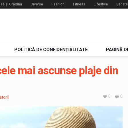
să și Grădină
Diverse
Fashion
Fitness
Lifestyle
Sănăta
POLITICĂ DE CONFIDENȚIALITATE
PAGINĂ D
ele mai ascunse plaje din
0
0
ătorii