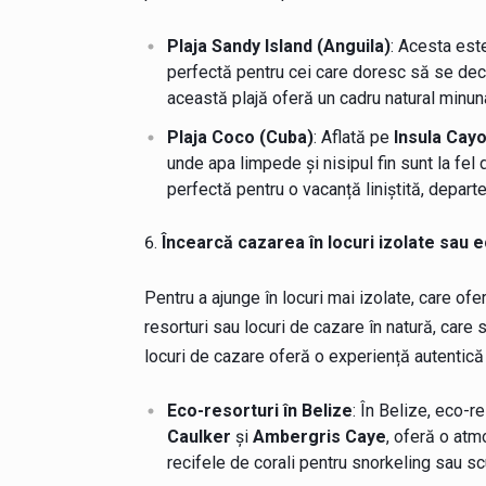
Plaja Sandy Island (Anguila)
: Acesta este
perfectă pentru cei care doresc să se dec
această plajă oferă un cadru natural minunat
Plaja Coco (Cuba)
: Aflată pe
Insula Cay
unde apa limpede și nisipul fin sunt la fe
perfectă pentru o vacanță liniștită, departe 
Încearcă cazarea în locuri izolate sau 
Pentru a ajunge în locuri mai izolate, care of
resorturi sau locuri de cazare în natură, care
locuri de cazare oferă o experiență autentică
Eco-resorturi în Belize
: În Belize, eco-r
Caulker
și
Ambergris Caye
, oferă o atm
recifele de corali pentru snorkeling sau sc