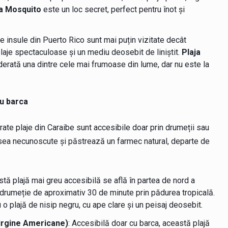
ta Mosquito
este un loc secret, perfect pentru înot și
e insule din Puerto Rico sunt mai puțin vizitate decât
 plaje spectaculoase și un mediu deosebit de liniștit.
Plaja
rată una dintre cele mai frumoase din lume, dar nu este la
cu barca
ate plaje din Caraibe sunt accesibile doar prin drumeții sau
esea necunoscute și păstrează un farmec natural, departe de
stă plajă mai greu accesibilă se află în partea de nord a
o drumeție de aproximativ 30 de minute prin pădurea tropicală.
u o plajă de nisip negru, cu ape clare și un peisaj deosebit.
Virgine Americane)
: Accesibilă doar cu barca, această plajă