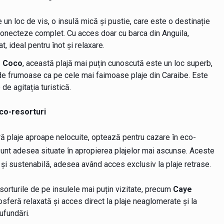
 un loc de vis, o insulă mică și pustie, care este o destinație
onecteze complet. Cu acces doar cu barca din Anguila,
, ideal pentru înot și relaxare.
o Coco
, această plajă mai puțin cunoscută este un loc superb,
l de frumoase ca pe cele mai faimoase plaje din Caraibe. Este
de agitația turistică.
eco-resorturi
eră plaje aproape nelocuite, optează pentru cazare în eco-
 sunt adesea situate în apropierea plajelor mai ascunse. Aceste
 și sustenabilă, adesea având acces exclusiv la plaje retrase.
esorturile de pe insulele mai puțin vizitate, precum
Caye
osferă relaxată și acces direct la plaje neaglomerate și la
ufundări.