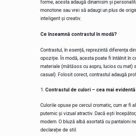
forme, acesta adaugă dinamism și personalita
monotone sau vrei să adaugi un plus de origina
inteligent și creativ.
Ce înseamnă contrastul în modă?
Contrastul, în esență, reprezintă diferența di
opoziție. În modă, acesta poate fi întâlnit în 
materiale (mătăsos cu aspru, lucios cu mat) sau
casual). Folosit corect, contrastul adaugă pro
Contrastul de culori – cea mai evident
Culorile opuse pe cercul cromatic, cum ar fi a
puternic și vizual atractiv. Dacă ești începăto
modern. O bluză albă asortată cu pantaloni ne
declarație de stil.