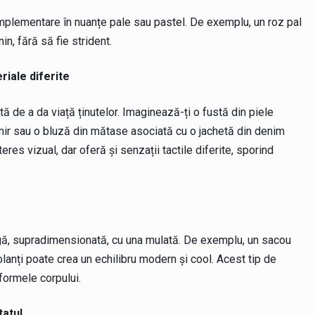
omplementare în nuanțe pale sau pastel. De exemplu, un roz pal
n, fără să fie strident.
riale diferite
 de a da viață ținutelor. Imaginează-ți o fustă din piele
mir sau o bluză din mătase asociată cu o jachetă din denim
es vizual, dar oferă și senzații tactile diferite, sporind
rgă, supradimensionată, cu una mulată. De exemplu, un sacou
lanți poate crea un echilibru modern și cool. Acest tip de
formele corpului.
tatul