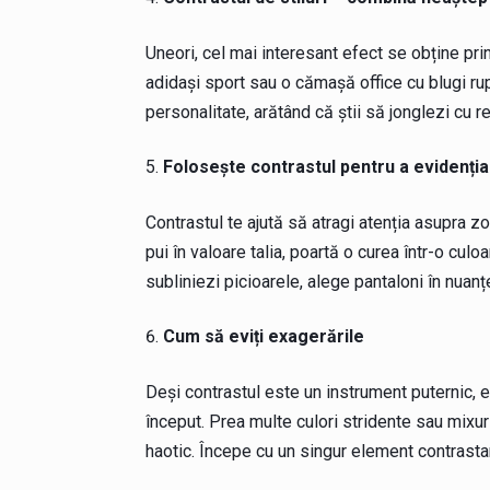
Uneori, cel mai interesant efect se obține prin
adidași sport sau o cămașă office cu blugi r
personalitate, arătând că știi să jonglezi cu r
Folosește contrastul pentru a evidenția
Contrastul te ajută să atragi atenția asupra z
pui în valoare talia, poartă o curea într-o culo
subliniezi picioarele, alege pantaloni în nuanț
Cum să eviți exagerările
Deși contrastul este un instrument puternic, e
început. Prea multe culori stridente sau mixuri
haotic. Începe cu un singur element contrasta