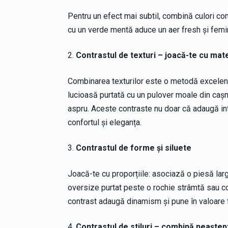
Pentru un efect mai subtil, combină culori c
cu un verde mentă aduce un aer fresh și femini
Contrastul de texturi – joacă-te cu mate
Combinarea texturilor este o metodă excelentă
lucioasă purtată cu un pulover moale din caș
aspru. Aceste contraste nu doar că adaugă inter
confortul și eleganța.
Contrastul de forme și siluete
Joacă-te cu proporțiile: asociază o piesă la
oversize purtat peste o rochie strâmtă sau co
contrast adaugă dinamism și pune în valoare 
Contrastul de stiluri – combină neaștep