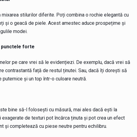
 mixarea stilurilor diferite. Poți combina o rochie elegantă cu
upți și o geacă de piele. Acest amestec aduce prospețime și
egulile modei.
 punctele forte
onelor pe care vrei să le evidențiezi. De exemplu, dacă vrei să
are contrastantă față de restul ținutei. Sau, dacă îți dorești să
e puternice și un top într-o culoare neutră.
ste bine să-l folosești cu măsură, mai ales dacă ești la
 exagerate de texturi pot încărca ținuta și pot crea un efect
nt și completează cu piese neutre pentru echilibru.