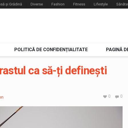
să și Grădină
Diverse
Fashion
Fitness
Lifestyle
Sănăta
POLITICĂ DE CONFIDENȚIALITATE
PAGINĂ D
astul ca să-ți definești
0
0
on