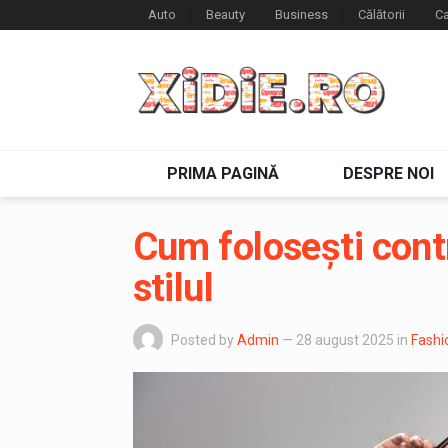
Auto
Beauty
Business
Călătorii
Ca
PRIMA PAGINĂ
DESPRE NOI
Cum folosești contr
stilul
Posted by
Admin
— 28 august 2025
in
Fashi