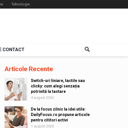
te
Tehnologie
E CONTACT
Articole Recente
Switch-uri liniare, tactile sau
clicky: cum alegi senzația
potrivită la tastare
4 august 2026
De la focus zilnic la idei utile:
DailyFocus.ro propune articole
pentru cititori activi
1 august 2026