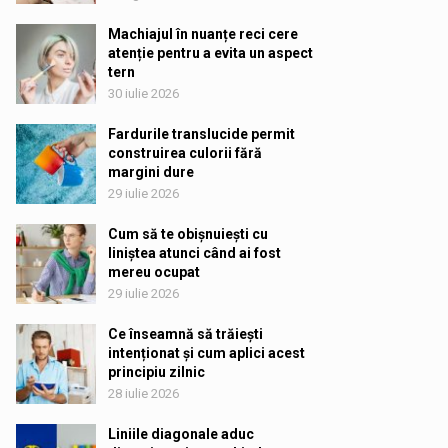
Machiajul în nuanțe reci cere
atenție pentru a evita un aspect
tern
30 iulie 2026
Fardurile translucide permit
construirea culorii fără
margini dure
29 iulie 2026
Cum să te obișnuiești cu
liniștea atunci când ai fost
mereu ocupat
29 iulie 2026
Ce înseamnă să trăiești
intenționat și cum aplici acest
principiu zilnic
28 iulie 2026
Liniile diagonale aduc