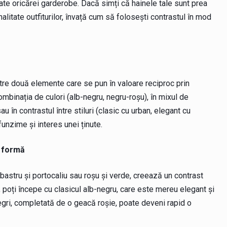
te oricărei garderobe. Dacă simți că hainele tale sunt prea
litate outfiturilor, învață cum să folosești contrastul în mod
ntre două elemente care se pun în valoare reciproc prin
combinația de culori (alb-negru, negru-roșu), în mixul de
 în contrastul între stiluri (clasic cu urban, elegant cu
funzime și interes unei ținute.
ă formă
lbastru și portocaliu sau roșu și verde, creează un contrast
r, poți începe cu clasicul alb-negru, care este mereu elegant și
gri, completată de o geacă roșie, poate deveni rapid o