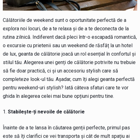
Călătoriile de weekend sunt o oportunitate perfectă de a
explora noi locuri, de a te relaxa și de a te deconecta de la
rutina zilnică. Indiferent dacă pleci într-o escapadă romantică,
o excursie cu prietenii sau un weekend de răsfăț la un hotel
de lux, geanta de călătorie joacă un rol esențial în confortul și
stilul tău. Alegerea unei genți de călătorie potrivite nu trebuie
să fie doar practică, ci și un accesoriu stylish care să
completeze look-ul tău. Așadar, cum îți alegi geanta perfectă
pentru weekend-uri stylish? Iată câteva sfaturi care te vor
ghida în alegerea celei mai bune opțiuni pentru tine.
Stabilește-ți nevoile de călătorie
Înainte de a te lansa în căutarea genții perfecte, primul pas
este să îți clarifici ce vei transporta și cât de mult spațiu ai