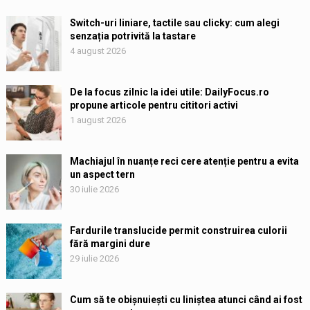
Switch-uri liniare, tactile sau clicky: cum alegi
senzația potrivită la tastare
4 august 2026
De la focus zilnic la idei utile: DailyFocus.ro
propune articole pentru cititori activi
1 august 2026
Machiajul în nuanțe reci cere atenție pentru a evita
un aspect tern
30 iulie 2026
Fardurile translucide permit construirea culorii
fără margini dure
29 iulie 2026
Cum să te obișnuiești cu liniștea atunci când ai fost