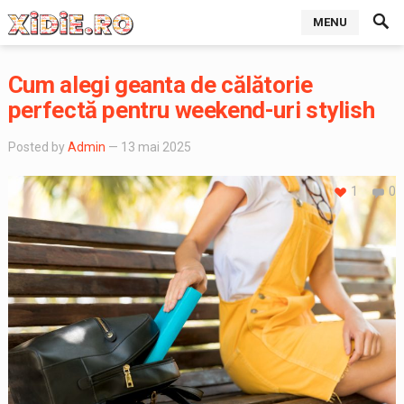
MENU
Cum alegi geanta de călătorie
perfectă pentru weekend-uri stylish
Posted by
Admin
— 13 mai 2025
1
0