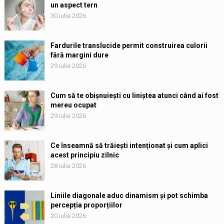
un aspect tern
30 iulie 2026
Fardurile translucide permit construirea culorii
fără margini dure
29 iulie 2026
Cum să te obișnuiești cu liniștea atunci când ai fost
mereu ocupat
29 iulie 2026
Ce înseamnă să trăiești intenționat și cum aplici
acest principiu zilnic
28 iulie 2026
Liniile diagonale aduc dinamism și pot schimba
percepția proporțiilor
20 iulie 2026