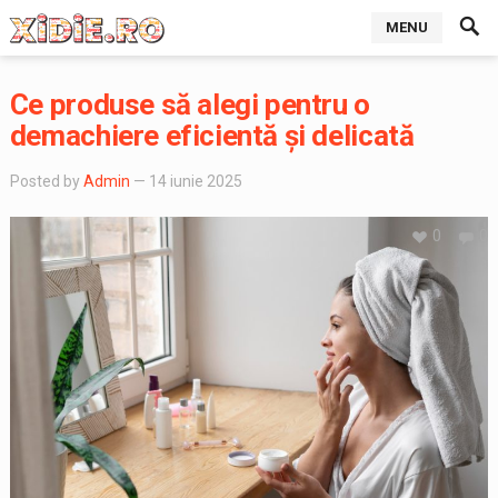
MENU
Ce produse să alegi pentru o
demachiere eficientă și delicată
Posted by
Admin
— 14 iunie 2025
0
0