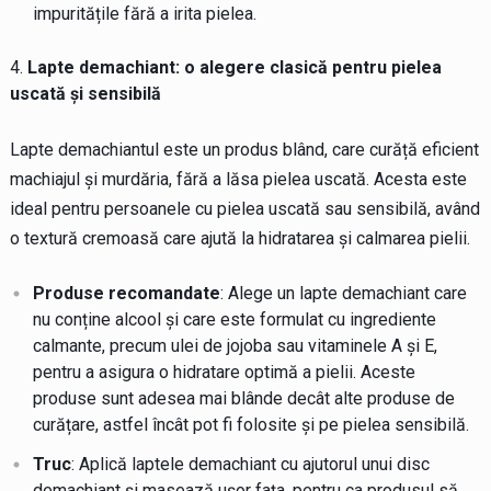
impuritățile fără a irita pielea.
Lapte demachiant: o alegere clasică pentru pielea
uscată și sensibilă
Lapte demachiantul este un produs blând, care curăță eficient
machiajul și murdăria, fără a lăsa pielea uscată. Acesta este
ideal pentru persoanele cu pielea uscată sau sensibilă, având
o textură cremoasă care ajută la hidratarea și calmarea pielii.
Produse recomandate
: Alege un lapte demachiant care
nu conține alcool și care este formulat cu ingrediente
calmante, precum ulei de jojoba sau vitaminele A și E,
pentru a asigura o hidratare optimă a pielii. Aceste
produse sunt adesea mai blânde decât alte produse de
curățare, astfel încât pot fi folosite și pe pielea sensibilă.
Truc
: Aplică laptele demachiant cu ajutorul unui disc
demachiant și masează ușor fața, pentru ca produsul să