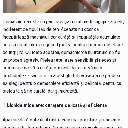
Demachierea este un pas esențial în rutina de îngrijire a pielii,
indiferent de tipul tău de ten. Aceasta nu doar că
îndepărtează machiajul, dar curăță și impuritățile acumulate
pe parcursul zilei, pregătind pielea pentru următoarele etape
de îngrijire. Cu toate acestea, demachierea nu trebuie să fie
un proces agresiv. Pielea feței este sensibilă și necesită
produse care să o curățe eficient, dar care să nu o
deshidrateze sau irite. În acest ghid, îți voi arăta ce produse
să alegi pentru o demachiere eficientă și delicată, pentru ca
pielea ta să fie curată, dar și hidratată.
Lichide micelare: curățare delicată și eficientă
Apa micelară este unul dintre cele mai populare și eficiente
produse de demachiere. Aceasta conține miceluțe, care sunt