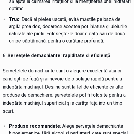
să ajute la calmarea iritațiilor și la menținerea unei hidratări
optime.
Truc
: Dacă ai pielea uscată, evită măștile pe bază de
argilă prea des, deoarece acestea pot înlătura și uleiurile
naturale ale pielii. Folosește-le doar o dată sau de două
ori pe săptămână, pentru o curățare profundă.
Șervețele demachiante: rapiditate și eficiență
Șervețelele demachiante sunt o alegere excelentă atunci
când ești pe fugă și ai nevoie de o soluție rapidă pentru a
îndepărta machiajul. Deși nu sunt la fel de eficiente ca alte
produse de demachiere, șervețelele pot fi folosite pentru a
îndepărta machiajul superficial și a curăța fața într-un timp
scurt.
Produse recomandate
: Alege șervețele demachiante
hipoalergenice, fără alcool și parfumuri, care sunt special