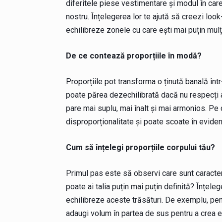
diferitele piese vestimentare și modul în car
nostru. Înțelegerea lor te ajută să creezi loo
echilibreze zonele cu care ești mai puțin mul
De ce contează proporțiile în modă?
Proporțiile pot transforma o ținută banală înt
poate părea dezechilibrată dacă nu respecți a
pare mai suplu, mai înalt și mai armonios. Pe 
disproporționalitate și poate scoate în evid
Cum să înțelegi proporțiile corpului tău?
Primul pas este să observi care sunt caracteris
poate ai talia puțin mai puțin definită? Înțele
echilibreze aceste trăsături. De exemplu, pentr
adaugi volum în partea de sus pentru a crea ec