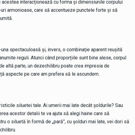
e acestea interacționează cu forma și dimensiunile corpului
k-uri armonioase, care să accentueze punctele forte și să
țumită.
r-una spectaculoasă și, invers, o combinație aparent reușită
numite reguli. Atunci când proporțiile sunt bine alese, corpul
de altă parte, un dezechilibru poate crea impresia de
ență aspecte pe care am prefera să le ascundem.
ticile siluetei tale. Ai umerii mai late decât șoldurile? Sau
gerea acestor detalii te va ajuta să alegi haine care să
u o siluetă în formă de „pară”, cu șolduri mai late, vei dori să
hilibru.