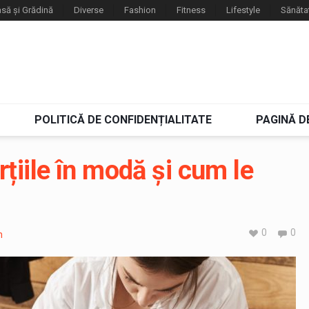
să și Grădină
Diverse
Fashion
Fitness
Lifestyle
Sănăta
POLITICĂ DE CONFIDENȚIALITATE
PAGINĂ D
țiile în modă și cum le
0
0
n