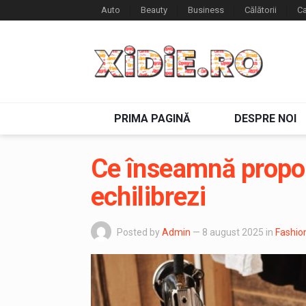
Auto
Beauty
Business
Călătorii
Ca
PRIMA PAGINĂ
DESPRE NOI
Ce înseamnă propor
echilibrezi
Posted by
Admin
— 8 august 2025
in
Fashio