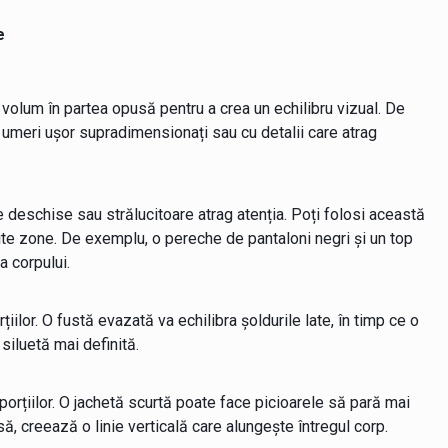
e
volum în partea opusă pentru a crea un echilibru vizual. De
 umeri ușor supradimensionați sau cu detalii care atrag
le deschise sau strălucitoare atrag atenția. Poți folosi această
te zone. De exemplu, o pereche de pantaloni negri și un top
a corpului.
țiilor. O fustă evazată va echilibra șoldurile late, în timp ce o
 siluetă mai definită.
orțiilor. O jachetă scurtă poate face picioarele să pară mai
să, creează o linie verticală care alungește întregul corp.