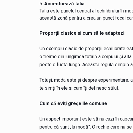
Accentuează talia
Talia este punctul central al echilibrului în m
această zonă pentru a crea un punct focal car
Proporții clasice și cum să le adaptezi
Un exemplu clasic de proporții echilibrate es
o treime din lungimea totală a corpului și alt
peste o fustă lungă. Această regulă simplă aju
Totuși, moda este și despre experimentare, aș
te simți în ele și cum îți definesc stilul.
Cum să eviți greșelile comune
Un aspect important este să nu cazi în capcan
pentru că sunt „la modă”. O rochie care nu se p