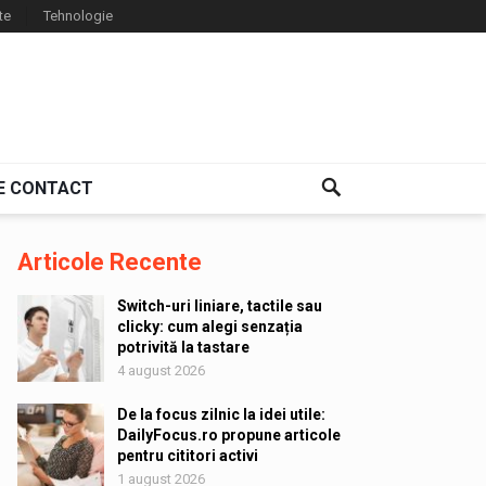
te
Tehnologie
E CONTACT
Articole Recente
Switch-uri liniare, tactile sau
clicky: cum alegi senzația
potrivită la tastare
4 august 2026
De la focus zilnic la idei utile:
DailyFocus.ro propune articole
pentru cititori activi
1 august 2026