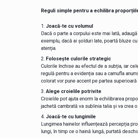
Reguli simple pentru a echilibra proporțiil
Joacă-te cu volumul
Dacă o parte a corpului este mai lată, adaugă 
exemplu, dacă ai șolduri late, poartă bluze cu
atenția.
Folosește culorile strategic
Culorile închise au efectul de a subția, iar ce
regulă pentru a evidenția sau a camufla anumi
colorat vor pune accent pe partea superioară 
Alege croielile potrivite
Croielile pot ajuta enorm la echilibrarea propor
jachetă cambrată va sublinia talia și va crea o
Joacă-te cu lungimile
Lungimea hainelor influențează percepția prop
lungi, în timp ce o haină lungă, purtată deschi