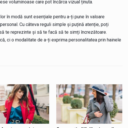
se voluminoase care pot încărca vizual ținuta.
ilor în modă sunt esențiale pentru a-ți pune în valoare
 personal. Cu câteva reguli simple și puțină atenție, poți
 să te reprezinte și să te facă să te simți încrezătoare.
că, ci o modalitate de a-ți exprima personalitatea prin hainele