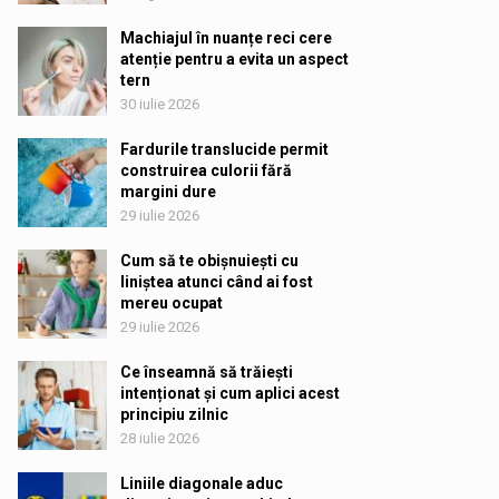
Machiajul în nuanțe reci cere
atenție pentru a evita un aspect
tern
30 iulie 2026
Fardurile translucide permit
construirea culorii fără
margini dure
29 iulie 2026
Cum să te obișnuiești cu
liniștea atunci când ai fost
mereu ocupat
29 iulie 2026
Ce înseamnă să trăiești
intenționat și cum aplici acest
principiu zilnic
28 iulie 2026
Liniile diagonale aduc