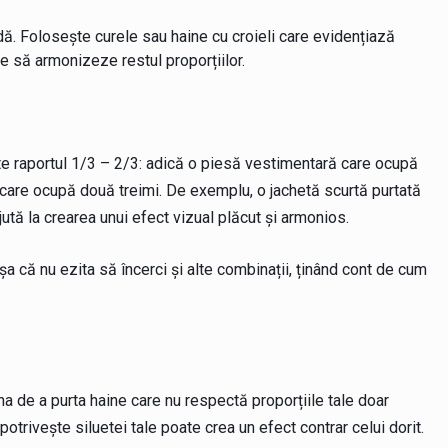
odă. Folosește curele sau haine cu croieli care evidențiază
e să armonizeze restul proporțiilor.
te raportul 1/3 – 2/3: adică o piesă vestimentară care ocupă
a care ocupă două treimi. De exemplu, o jachetă scurtă purtată
tă la crearea unui efect vizual plăcut și armonios.
a că nu ezita să încerci și alte combinații, ținând cont de cum
a de a purta haine care nu respectă proporțiile tale doar
otrivește siluetei tale poate crea un efect contrar celui dorit.