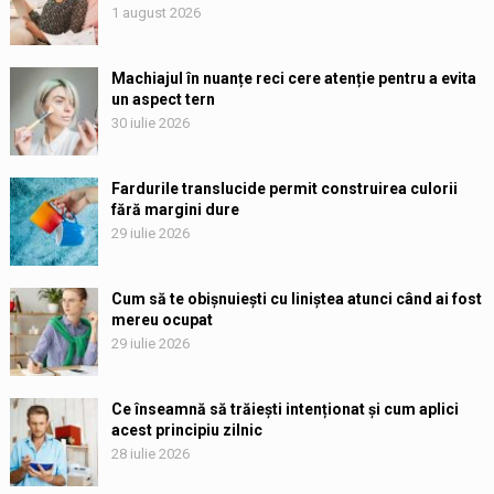
1 august 2026
Machiajul în nuanțe reci cere atenție pentru a evita
un aspect tern
30 iulie 2026
Fardurile translucide permit construirea culorii
fără margini dure
29 iulie 2026
Cum să te obișnuiești cu liniștea atunci când ai fost
mereu ocupat
29 iulie 2026
Ce înseamnă să trăiești intenționat și cum aplici
acest principiu zilnic
28 iulie 2026