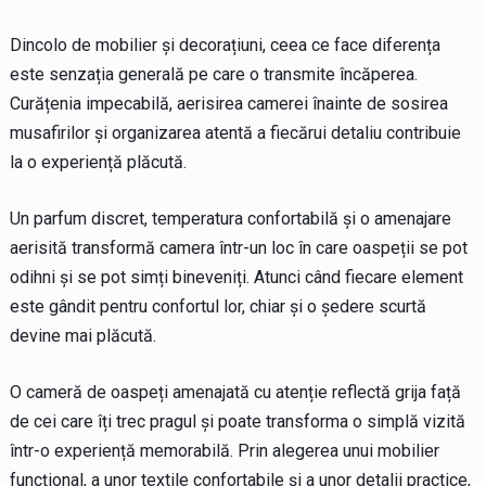
Dincolo de mobilier și decorațiuni, ceea ce face diferența
este senzația generală pe care o transmite încăperea.
Curățenia impecabilă, aerisirea camerei înainte de sosirea
musafirilor și organizarea atentă a fiecărui detaliu contribuie
la o experiență plăcută.
Un parfum discret, temperatura confortabilă și o amenajare
aerisită transformă camera într-un loc în care oaspeții se pot
odihni și se pot simți bineveniți. Atunci când fiecare element
este gândit pentru confortul lor, chiar și o ședere scurtă
devine mai plăcută.
O cameră de oaspeți amenajată cu atenție reflectă grija față
de cei care îți trec pragul și poate transforma o simplă vizită
într-o experiență memorabilă. Prin alegerea unui mobilier
funcțional, a unor textile confortabile și a unor detalii practice,