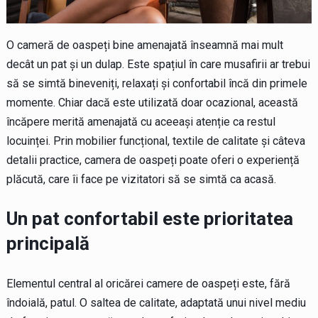
O cameră de oaspeți bine amenajată înseamnă mai mult
decât un pat și un dulap. Este spațiul în care musafirii ar trebui
să se simtă bineveniți, relaxați și confortabil încă din primele
momente. Chiar dacă este utilizată doar ocazional, această
încăpere merită amenajată cu aceeași atenție ca restul
locuinței. Prin mobilier funcțional, textile de calitate și câteva
detalii practice, camera de oaspeți poate oferi o experiență
plăcută, care îi face pe vizitatori să se simtă ca acasă.
Un pat confortabil este prioritatea
principală
Elementul central al oricărei camere de oaspeți este, fără
îndoială, patul. O saltea de calitate, adaptată unui nivel mediu