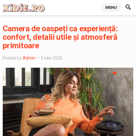
MENU
Camera de oaspeți ca experiență:
confort, detalii utile și atmosferă
primitoare
Posted by
Admin
— 5 iulie 2026
1
0