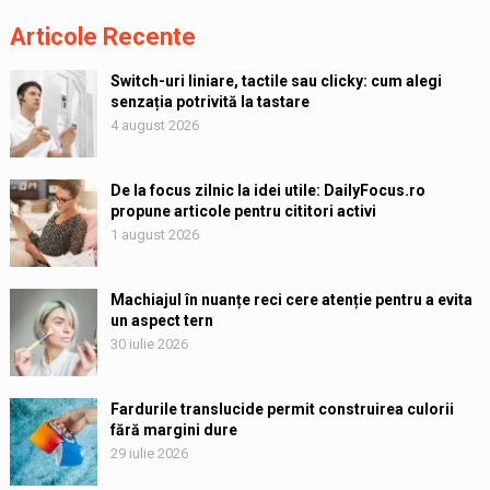
Articole Recente
Switch-uri liniare, tactile sau clicky: cum alegi
senzația potrivită la tastare
4 august 2026
De la focus zilnic la idei utile: DailyFocus.ro
propune articole pentru cititori activi
1 august 2026
Machiajul în nuanțe reci cere atenție pentru a evita
un aspect tern
30 iulie 2026
Fardurile translucide permit construirea culorii
fără margini dure
29 iulie 2026