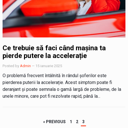
Ce trebuie să faci când mașina ta
pierde putere la accelerație
Posted by
Admin
— 15 ianuarie 2025
O problemă frecvent întâlnită în rândul șoferilor este
pierderea puterii la accelerație. Acest simptom poate fi
deranjant și poate semnala o gamă largă de probleme, de la
unele minore, care pot fi rezolvate rapid, până la...
Paginație
« PREVIOUS
1
2
3
articole