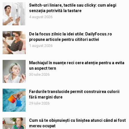
Switch-uri liniare, tactile sau clicky: cum alegi
senzația potrivită la tastare
4 august 2026
De la focus zilnic la idei utile: DailyFocus.ro
propune articole pentru cititori activi
1 august 2026
Machiajul în nuanțe reci cere atenție pentru a evita
un aspect tern
30 iulie 2026
Fardurile translucide permit construirea culorii
fără margini dure
29 iulie 2026
Cum să te obișnuiești cu liniștea atunci când ai fost
mereu ocupat