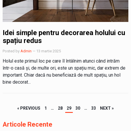
Idei simple pentru decorarea holului cu
spațiu redus
Posted by
Admin
— 13 martie 2025
Holul este primul loc pe care îl întâlnim atunci când intrăm
într-o casă și, de multe ori, este un spațiu mic, dar extrem de
important. Chiar dacă nu beneficiază de mult spațiu, un hol
bine decorat...
Paginație
« PREVIOUS
1
…
28
29
30
…
33
NEXT »
articole
Articole Recente